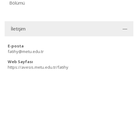
Bölümü
İletişim
E-posta
fatihy@metu.edu.tr
Web Sayfası
https://avesis.metu.edu.tr/fatihy