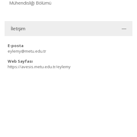
Mühendisliği Bölümü
İletişim
E-posta
eylemy@metu.edu.tr
Web Sayfası
https://avesis.metu.edu.tr/eylemy