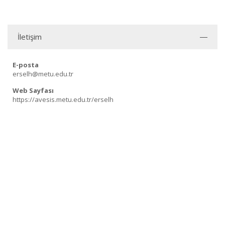
İletişim
E-posta
erselh@metu.edu.tr
Web Sayfası
https://avesis.metu.edu.tr/erselh