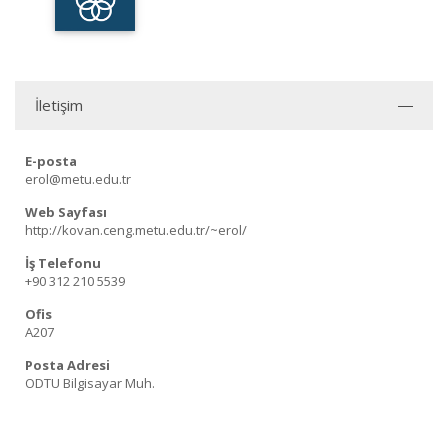
İletişim
E-posta
erol@metu.edu.tr
Web Sayfası
http://kovan.ceng.metu.edu.tr/~erol/
İş Telefonu
+90 312 210 5539
Ofis
A207
Posta Adresi
ODTU Bilgisayar Muh.