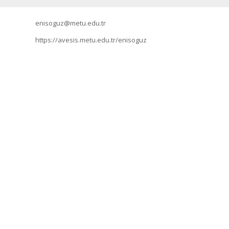
enisoguz@metu.edu.tr
https://avesis.metu.edu.tr/enisoguz