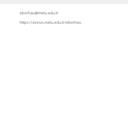
eborhau@metu.edu.tr
https://avesis.metu.edu.tr/eborhau