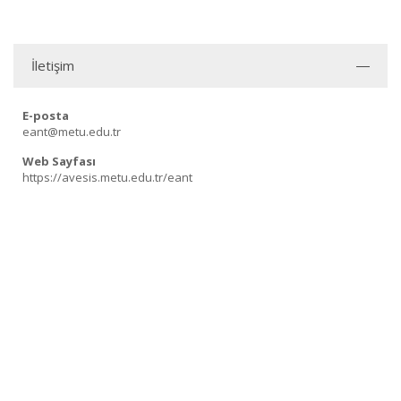
İletişim
E-posta
eant@metu.edu.tr
Web Sayfası
https://avesis.metu.edu.tr/eant