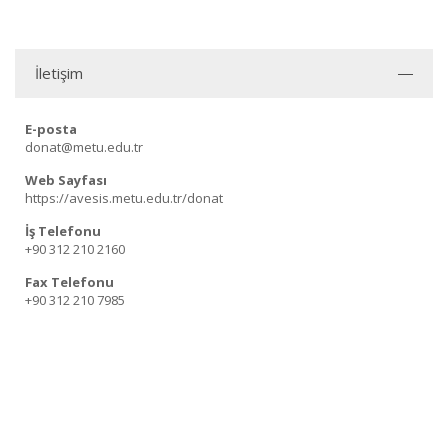
İletişim
E-posta
donat@metu.edu.tr
Web Sayfası
https://avesis.metu.edu.tr/donat
İş Telefonu
+90 312 210 2160
Fax Telefonu
+90 312 210 7985