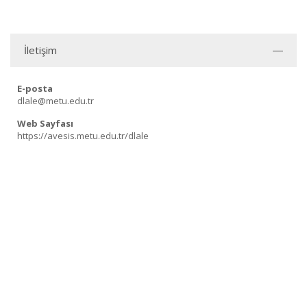
İletişim
E-posta
dlale@metu.edu.tr
Web Sayfası
https://avesis.metu.edu.tr/dlale