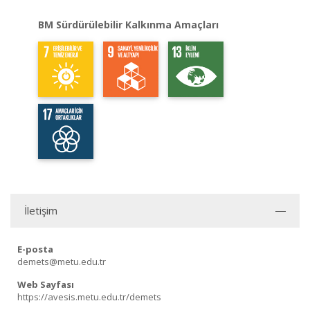
BM Sürdürülebilir Kalkınma Amaçları
İletişim
E-posta
demets@metu.edu.tr
Web Sayfası
https://avesis.metu.edu.tr/demets