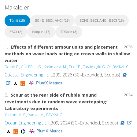
Makaleler
Tümü (18)
SCI-E, SSCI, AHCI (16)
SCI-E, SSCI, AHCI, ESCI (18)
ESCI (2)
Scopus (17)
TRDizin (3)
1.
Effects of different armour units and placement
2026
methods on wave loads acting on crown walls in shallow
water
Demir F.
,
GÜLER H. G.
,
Korkmaz A. M.
,
Erler B.
,
Tarakcioglu G. O.
,
BAYKAL C.
Coastal Engineering
, cilt.209, 2026 (SCI-Expanded, Scopus)
PlumX Metrics
2.
Scour at the rear side of rubble mound
2024
revetments due to random wave overtopping:
Laboratory experiments
Yıldırım M. E.
,
Yaman M.
,
BAYKAL C.
Ocean Engineering
, cilt.309, 2024 (SCI-Expanded, Scopus)
PlumX Metrics