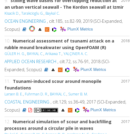
9.
Stilling wave basins for overtopping reduction at
2019
an urban vertical seawall - The Kordon seawall at Izmir
Kisacik D.
,
Tarakcioglu G.
,
Baykal C.
OCEAN ENGINEERING
, cilt.185, ss.82-99, 2019 (SCI-Expanded,
PlumX Metrics
Scopus)
10.
Numerical assessment of tsunami attack on a
2018
rubble mound breakwater using OpenFOAM (R)
GÜLER H. G.
,
BAYKAL C.
,
Arikawa T.
,
YALÇINER A. C.
APPLIED OCEAN RESEARCH
, cilt.72, ss.76-91, 2018 (SCI-
PlumX Metrics
Expanded, Scopus)
11.
Tsunami-induced scour around monopile
2017
foundations
Larsen B. E.
,
Fuhrman D. R.
,
BAYKAL C.
,
Sumer B. M.
COASTAL ENGINEERING
, cilt.129, ss.36-49, 2017 (SCI-Expanded,
PlumX Metrics
Scopus)
12.
Numerical simulation of scour and backfilling
2017
processes around a circular pile in waves