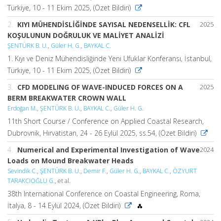
Türkiye, 10 - 11 Ekim 2025, (Özet Bildiri)
2.
KIYI MÜHENDİSLİĞİNDE SAYISAL NEDENSELLİK: CFL
2025
KOŞULUNUN DOĞRULUK VE MALİYET ANALİZİ
ŞENTÜRK B. U.
,
Güler H. G.
,
BAYKAL C.
1. Kıyı ve Deniz Mühendisliğinde Yeni Ufuklar Konferansı, İstanbul,
Türkiye, 10 - 11 Ekim 2025, (Özet Bildiri)
3.
CFD MODELING OF WAVE-INDUCED FORCES ON A
2025
BERM BREAKWATER CROWN WALL
Erdoğan M.
,
ŞENTÜRK B. U.
,
BAYKAL C.
,
Güler H. G.
11th Short Course / Conference on Applied Coastal Research,
Dubrovnik, Hırvatistan, 24 - 26 Eylül 2025, ss.54, (Özet Bildiri)
4.
Numerical and Experimental Investigation of Wave
2024
Loads on Mound Breakwater Heads
Sevindik C.
,
ŞENTÜRK B. U.
,
Demir F.
,
Güler H. G.
,
BAYKAL C.
,
ÖZYURT
TARAKCIOĞLU G.
, et al.
38th International Conference on Coastal Engineering, Roma,
İtalya, 8 - 14 Eylül 2024, (Özet Bildiri)