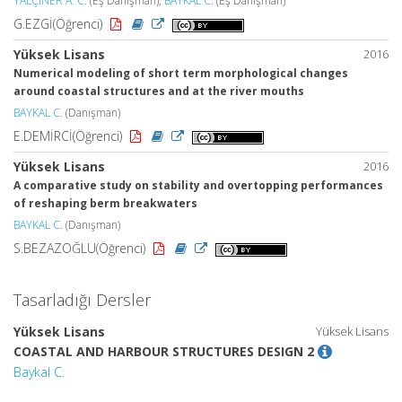
YALÇINER A. C.
(Eş Danışman),
BAYKAL C.
(Eş Danışman)
G.EZGİ(Öğrenci)
Yüksek Lisans
2016
Numerical modeling of short term morphological changes
around coastal structures and at the river mouths
BAYKAL C.
(Danışman)
E.DEMİRCİ(Öğrenci)
Yüksek Lisans
2016
A comparative study on stability and overtopping performances
of reshaping berm breakwaters
BAYKAL C.
(Danışman)
S.BEZAZOĞLU(Öğrenci)
Tasarladığı Dersler
Yüksek Lisans
Yüksek Lisans
COASTAL AND HARBOUR STRUCTURES DESIGN 2
Baykal C.