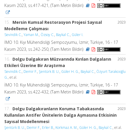
Kasım 2023, ss.417-421, (Tam Metin Bildiri)
15.
Mersin Kumsal Restorasyon Projesi Sayısal
2023
Modelleme Çalışması
Sevindik C.
,
Yaman M.
,
Özsoy C.
,
Baykal C.
,
Güler I.
İMO 10. Kıyı Mühendisliği Sempozyumu, İzmir, Türkiye, 16 - 17
Kasım 2023, ss.242-250, (Tam Metin Bildiri)
16.
Dolgu Dalgakıran Müzvarında Kırılan Dalgaların
2023
Etkileri Üzerine Bir Araştırma
Sevindik C.
,
Demir F.
,
Şentürk B. U.
,
Güler H. G.
,
Baykal C.
,
Özyurt Tarakcıoğlu
G.
, et al.
İMO 10. Kıyı Mühendisliği Sempozyumu, İzmir, Türkiye, 16 - 17
Kasım 2023, ss.422-432, (Tam Metin Bildiri)
17.
Dolgu Dalgakıranların Koruma Tabakasında
2023
Kullanılan Antifer Ünitelerin Dalga Aşmasına Etkisinin
Sayısal Modellenmesi
Şentürk B. U.
,
Demir F.
,
Erler B.
,
Korkmaz A. M.
,
Güler H. G.
,
Baykal C.
, et al.