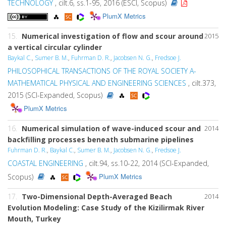
TECHNOLOGY
, cilt.6, ss.1-95, 2016 (ESCI, Scopus)
PlumX Metrics
15.
Numerical investigation of flow and scour around
2015
a vertical circular cylinder
Baykal C.
,
Sumer B. M.
,
Fuhrman D. R.
,
Jacobsen N. G.
,
Fredsoe J.
PHILOSOPHICAL TRANSACTIONS OF THE ROYAL SOCIETY A-
MATHEMATICAL PHYSICAL AND ENGINEERING SCIENCES
, cilt.373,
2015 (SCI-Expanded, Scopus)
PlumX Metrics
16.
Numerical simulation of wave-induced scour and
2014
backfilling processes beneath submarine pipelines
Fuhrman D. R.
,
Baykal C.
,
Sumer B. M.
,
Jacobsen N. G.
,
Fredsoe J.
COASTAL ENGINEERING
, cilt.94, ss.10-22, 2014 (SCI-Expanded,
PlumX Metrics
Scopus)
17.
Two-Dimensional Depth-Averaged Beach
2014
Evolution Modeling: Case Study of the Kizilirmak River
Mouth, Turkey