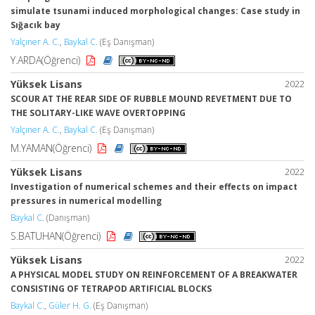
simulate tsunami induced morphological changes: Case study in
Sığacık bay
Yalçıner A. C.
,
Baykal C.
(Eş Danışman)
Y.ARDA(Öğrenci)
Yüksek Lisans
2022
SCOUR AT THE REAR SIDE OF RUBBLE MOUND REVETMENT DUE TO
THE SOLITARY-LIKE WAVE OVERTOPPING
Yalçıner A. C.
,
Baykal C.
(Eş Danışman)
M.YAMAN(Öğrenci)
Yüksek Lisans
2022
Investigation of numerical schemes and their effects on impact
pressures in numerical modelling
Baykal C.
(Danışman)
S.BATUHAN(Öğrenci)
Yüksek Lisans
2022
A PHYSICAL MODEL STUDY ON REINFORCEMENT OF A BREAKWATER
CONSISTING OF TETRAPOD ARTIFICIAL BLOCKS
Baykal C.
,
Güler H. G.
(Eş Danışman)