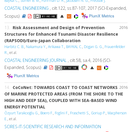
Baykal C.
,
Sumer B. M.
,
Fuhrman D. R.
,
Jacobsen N. G.
,
Fredsoe J.
COASTAL ENGINEERING
, cilt.122, ss.87-107, 2017 (SCI-Expanded,
PlumX Metrics
Scopus)
13.
Risk Assessment and Design of Prevention
2016
Structures for Enhanced Tsunami Disaster Resilience
(RAPSODI)/Euro-Japan Collaboration
Harbitz C. B.
,
Nakamura Y.
,
Arikawa T.
,
BAYKAL C.
,
Dogan G. G.
,
Frauenfelder
R.
, et al.
COASTAL ENGINEERING JOURNAL
, cilt.58, sa.4, 2016 (SCI-
Expanded, Scopus)
PlumX Metrics
14.
CoCoNet: TOWARDS COAST TO COAST NETWORKS
2016
OF MARINE PROTECTED AREAS (FROM THE SHORE TO THE
HIGH AND DEEP SEA), COUPLED WITH SEA-BASED WIND
ENERGY POTENTIAL
Özyurt Tarakcıoğlu G.
,
Boero F.
,
Foglini F.
,
Fraschetti S.
,
Goriup P.
,
Macpherson
E.
, et al.
SCIRES-IT-SCIENTIFIC RESEARCH AND INFORMATION