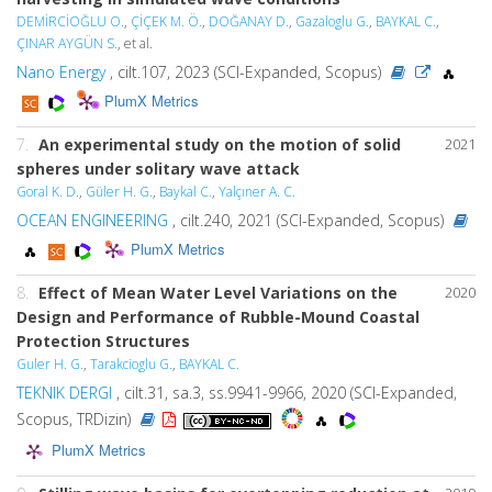
DEMİRCİOĞLU O.
,
ÇİÇEK M. Ö.
,
DOĞANAY D.
,
Gazaloglu G.
,
BAYKAL C.
,
ÇINAR AYGÜN S.
, et al.
Nano Energy
, cilt.107, 2023 (SCI-Expanded, Scopus)
PlumX Metrics
7.
An experimental study on the motion of solid
2021
spheres under solitary wave attack
Goral K. D.
,
Güler H. G.
,
Baykal C.
,
Yalçıner A. C.
OCEAN ENGINEERING
, cilt.240, 2021 (SCI-Expanded, Scopus)
PlumX Metrics
8.
Effect of Mean Water Level Variations on the
2020
Design and Performance of Rubble-Mound Coastal
Protection Structures
Guler H. G.
,
Tarakcioglu G.
,
BAYKAL C.
TEKNIK DERGI
, cilt.31, sa.3, ss.9941-9966, 2020 (SCI-Expanded,
Scopus, TRDizin)
PlumX Metrics