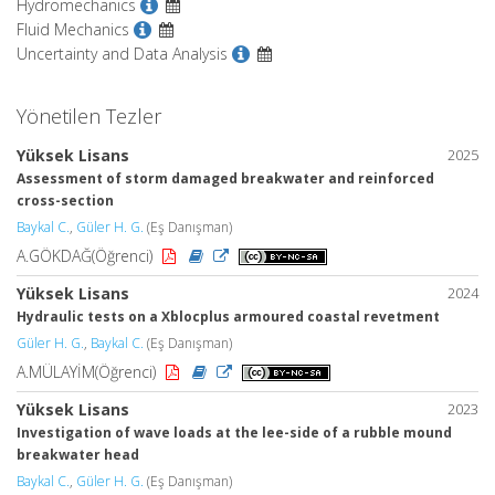
Hydromechanics
Fluid Mechanics
Uncertainty and Data Analysis
Yönetilen Tezler
Yüksek Lisans
2025
Assessment of storm damaged breakwater and reinforced
cross-section
Baykal C.
,
Güler H. G.
(Eş Danışman)
A.GÖKDAĞ(Öğrenci)
Yüksek Lisans
2024
Hydraulic tests on a Xblocplus armoured coastal revetment
Güler H. G.
,
Baykal C.
(Eş Danışman)
A.MÜLAYİM(Öğrenci)
Yüksek Lisans
2023
Investigation of wave loads at the lee-side of a rubble mound
breakwater head
Baykal C.
,
Güler H. G.
(Eş Danışman)