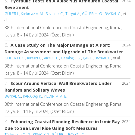
5.
Hydraulic Tests on A XBlocPlus Armoured Coastal
2024
Revetment
GÜLER I.
,
Korkmaz A. M.
,
Sevindik C.
,
Turgut A.
,
GÜLER H. G.
,
BAYKAL C.
, et
al.
38th International Conference on Coastal Engineering, Roma,
İtalya, 8 - 14 Eylül 2024, (Özet Bildiri)
6.
A Case Study on The Major Damage at A Port:
2024
Damage Assessment and Upgrade of The Breakwater
GÜLER H. G.
,
Kirezci Ç.
,
AKYOL B.
,
Gazaloğlu G.
,
IŞIK E.
,
BAYKAL C.
, et al.
38th International Conference on Coastal Engineering, Roma,
İtalya, 8 - 14 Eylül 2024, (Özet Bildiri)
7.
Scour Around Vertical Wall Breakwaters Under
2024
Random and Solitary Waves
BAYKAL C.
,
KARAKAŞ K.
,
YILDIRIM M. E.
38th International Conference on Coastal Engineering, Roma,
İtalya, 8 - 14 Eylül 2024, (Özet Bildiri)
8.
Enhancing Coastal Flooding Resilience in Izmir Bay
2024
Due to Sea Level Rise Using Soft Measures
Türkseven O. D.
,
KISACIK D.
,
GÜLER I.
,
BAYKAL C.