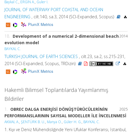
Baykal C.
,
ERGİN A.
,
Guler I.
JOURNAL OF WATERWAY PORT COASTAL AND OCEAN
ENGINEERING
, cilt.140, sa.3, 2014 (SCI-Expanded, Scopus)
PlumX Metrics
18.
Development of a numerical 2-dimensional beach
2014
evolution model
BAYKAL C.
TURKISH JOURNAL OF EARTH SCIENCES
, cilt.23, sa.2, ss.215-231,
2014 (SCI-Expanded, Scopus, TRDizin)
PlumX Metrics
Hakemli Bilimsel Toplantılarda Yayımlanmış
Bildiriler
1.
OBREC DALGA ENERJİSİ DÖNÜŞTÜRÜCÜLERİNİN
2025
PERFORMANSLARININ SAYISAL MODELLER İLE İNCELENMESİ
AKMAL A.
,
ŞENTÜRK B. U.
,
Manya O.
,
Güler H. G.
,
BAYKAL C.
1. Kıyı ve Deniz Mühendisliğinde Yeni Ufuklar Konferansı, İstanbul,