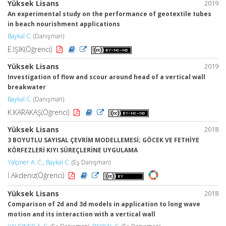
Yüksek Lisans
2019
An experimental study on the performance of geotextile tubes
in beach nourishment applications
Baykal C.
(Danışman)
E.IŞIK(Öğrenci)
Yüksek Lisans
2019
Investigation of flow and scour around head of a vertical wall
breakwater
Baykal C.
(Danışman)
K.KARAKAŞ(Öğrenci)
Yüksek Lisans
2018
3 BOYUTLU SAYISAL ÇEVRİM MODELLEMESİ; GÖCEK VE FETHİYE
KÖRFEZLERİ KIYI SÜREÇLERİNE UYGULAMA
Yalçıner A. C.
,
Baykal C.
(Eş Danışman)
İ.Akdeniz(Öğrenci)
Yüksek Lisans
2018
Comparison of 2d and 3d models in application to long wave
motion and its interaction with a vertical wall