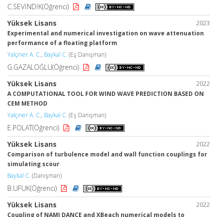
C.SEVİNDİK(Öğrenci)
Yüksek Lisans
2023
Experimental and numerical investigation on wave attenuation
performance of a floating platform
Yalçiner A. C.
,
Baykal C.
(Eş Danışman)
G.GAZALOĞLU(Öğrenci)
Yüksek Lisans
2022
A COMPUTATIONAL TOOL FOR WIND WAVE PREDICTION BASED ON
CEM METHOD
Yalçıner A. C.
,
Baykal C.
(Eş Danışman)
E.POLAT(Öğrenci)
Yüksek Lisans
2022
Comparison of turbulence model and wall function couplings for
simulating scour
Baykal C.
(Danışman)
B.UFUK(Öğrenci)
Yüksek Lisans
2022
Coupling of NAMI DANCE and XBeach numerical models to