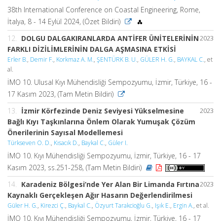
38th International Conference on Coastal Engineering, Rome,
İtalya, 8 - 14 Eylül 2024, (Özet Bildiri)
12.
DOLGU DALGAKIRANLARDA ANTİFER ÜNİTELERİNİN
2023
FARKLI DİZİLİMLERİNİN DALGA AŞMASINA ETKİSİ
Erler B.
,
Demir F.
,
Korkmaz A. M.
,
ŞENTÜRK B. U.
,
GÜLER H. G.
,
BAYKAL C.
, et
al.
İMO 10. Ulusal Kıyı Mühendisliği Sempozyumu, İzmir, Türkiye, 16 -
17 Kasım 2023, (Tam Metin Bildiri)
13.
İzmir Körfezinde Deniz Seviyesi Yükselmesine
2023
Bağlı Kıyı Taşkınlarına Önlem Olarak Yumuşak Çözüm
Önerilerinin Sayısal Modellemesi
Türkseven O. D.
,
Kısacık D.
,
Baykal C.
,
Güler I.
İMO 10. Kıyı Mühendisliği Sempozyumu, İzmir, Türkiye, 16 - 17
Kasım 2023, ss.251-258, (Tam Metin Bildiri)
14.
Karadeniz Bölgesi’nde Yer Alan Bir Limanda Fırtına
2023
Kaynaklı Gerçekleşen Ağır Hasarın Değerlendirilmesi
Güler H. G.
,
Kirezci Ç.
,
Baykal C.
,
Özyurt Tarakcioğlu G.
,
Işık E.
,
Ergin A.
, et al.
İMO 10. Kıyı Mühendisliği Sempozyumu, İzmir, Türkiye, 16 - 17