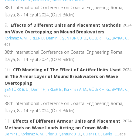
38th International Conference on Coastal Engineering, Roma,
İtalya, 8 - 14 Eylül 2024, (Özet Bildiri)
9.
Effects of Different Units and Placement Methods
2024
on Wave Overtopping on Mound Breakwaters
Korkmaz A. M.
,
ERLER B.
,
Demir F.
,
ŞENTÜRK B. U.
,
GÜLER H. G.
,
BAYKAL C.
,
et al.
38th International Conference on Coastal Engineering, Roma,
İtalya, 8 - 14 Eylül 2024, (Özet Bildiri)
10.
CFD Modeling of The Effect of Antifer Units Used
2024
in The Armor Layer of Mound Breakwaters on Wave
Overtopping
ŞENTÜRK B. U.
,
Demir F.
,
ERLER B.
,
Korkmaz A. M.
,
GÜLER H. G.
,
BAYKAL C.
,
et al.
38th International Conference on Coastal Engineering, Roma,
İtalya, 8 - 14 Eylül 2024, (Özet Bildiri)
11.
Effects of Different Armour Units and Placement
2024
Methods on Wave Loads Acting on Crown Walls
Demir F.
,
Korkmaz A. M.
,
Erler B.
,
Şentürk B. U.
,
Güler H. G.
,
Baykal C.
, et al.