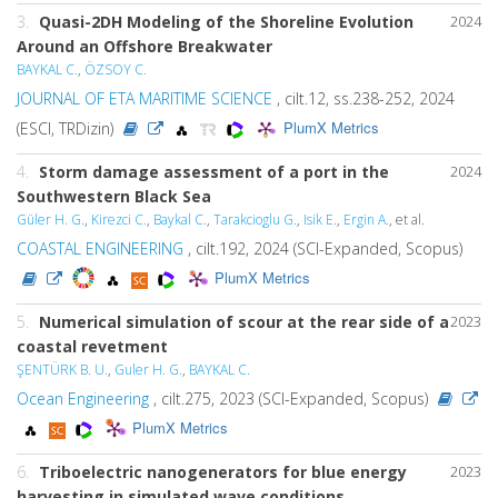
3.
Quasi-2DH Modeling of the Shoreline Evolution
2024
Around an Offshore Breakwater
BAYKAL C.
,
ÖZSOY C.
JOURNAL OF ETA MARITIME SCIENCE
, cilt.12, ss.238-252, 2024
PlumX Metrics
(ESCI, TRDizin)
4.
Storm damage assessment of a port in the
2024
Southwestern Black Sea
Güler H. G.
,
Kirezci C.
,
Baykal C.
,
Tarakcioglu G.
,
Isik E.
,
Ergin A.
, et al.
COASTAL ENGINEERING
, cilt.192, 2024 (SCI-Expanded, Scopus)
PlumX Metrics
5.
Numerical simulation of scour at the rear side of a
2023
coastal revetment
ŞENTÜRK B. U.
,
Guler H. G.
,
BAYKAL C.
Ocean Engineering
, cilt.275, 2023 (SCI-Expanded, Scopus)
PlumX Metrics
6.
Triboelectric nanogenerators for blue energy
2023
harvesting in simulated wave conditions