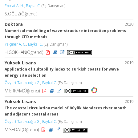
Eronat A. H.
,
Baykal C.
(Eş Danışman)
S.OĞUZ(Öğrenci)
Doktora
2020
Numerical modelling of wave-structure interaction problems
through CFD methods
Yalçıner A. C.
,
Baykal C.
(Eş Danışman)
H.GÖKHAN(Öğrenci)
Yüksek Lisans
2019
Application of suitability index to Turkish coasts for wave
energy site selection
Özyurt Tarakcıoğlu G.
,
Baykal C.
(Eş Danışman)
M.ERKAM(Öğrenci)
Yüksek Lisans
2019
The coastal circulation model of Büyük Menderes river mouth
and adjacent coastal areas
Özyurt Tarakcıoğlu G.
,
Baykal C.
(Eş Danışman)
M.SEDAT(Öğrenci)