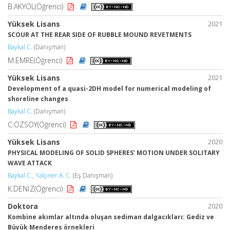
B.AKYOL(Öğrenci)
Yüksek Lisans
2021
SCOUR AT THE REAR SIDE OF RUBBLE MOUND REVETMENTS
Baykal C.
(Danışman)
M.EMRE(Öğrenci)
Yüksek Lisans
2021
Development of a quasi-2DH model for numerical modeling of
shoreline changes
Baykal C.
(Danışman)
C.ÖZSOY(Öğrenci)
Yüksek Lisans
2020
PHYSICAL MODELING OF SOLID SPHERES' MOTION UNDER SOLITARY
WAVE ATTACK
Baykal C.
,
Yalçıner A. C.
(Eş Danışman)
K.DENİZ(Öğrenci)
Doktora
2020
Kombine akımlar altında oluşan sediman dalgacıkları: Gediz ve
Büyük Menderes örnekleri