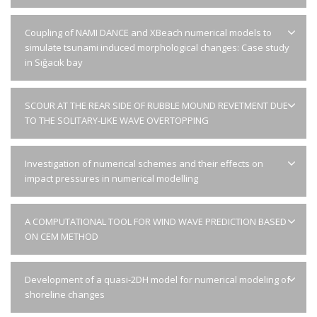
Coupling of NAMI DANCE and XBeach numerical models to
simulate tsunami induced morphological changes: Case study
in Sığacık bay
SCOUR AT THE REAR SIDE OF RUBBLE MOUND REVETMENT DUE
TO THE SOLITARY-LIKE WAVE OVERTOPPING
Investigation of numerical schemes and their effects on
impact pressures in numerical modelling
A COMPUTATIONAL TOOL FOR WIND WAVE PREDICTION BASED
ON CEM METHOD
Development of a quasi-2DH model for numerical modeling of
shoreline changes