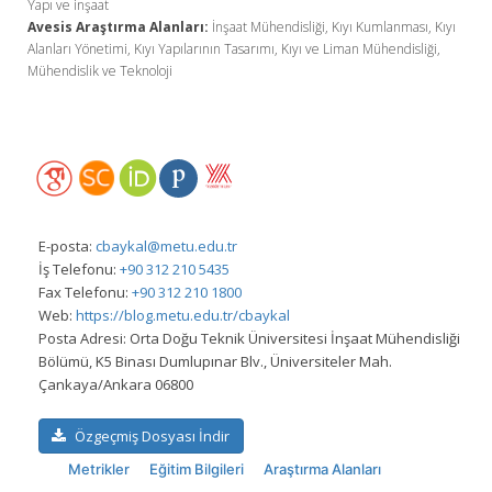
Yapı ve inşaat
Avesis Araştırma Alanları:
İnşaat Mühendisliği, Kıyı Kumlanması, Kıyı
Alanları Yönetimi, Kıyı Yapılarının Tasarımı, Kıyı ve Liman Mühendisliği,
Mühendislik ve Teknoloji
E-posta:
cbaykal@metu.edu.tr
İş Telefonu:
+90 312 210 5435
Fax Telefonu:
+90 312 210 1800
Web:
https://blog.metu.edu.tr/cbaykal
Posta Adresi:
Orta Doğu Teknik Üniversitesi İnşaat Mühendisliği
Bölümü, K5 Binası Dumlupınar Blv., Üniversiteler Mah.
Çankaya/Ankara 06800
Özgeçmiş Dosyası İndir
Metrikler
Eğitim Bilgileri
Araştırma Alanları