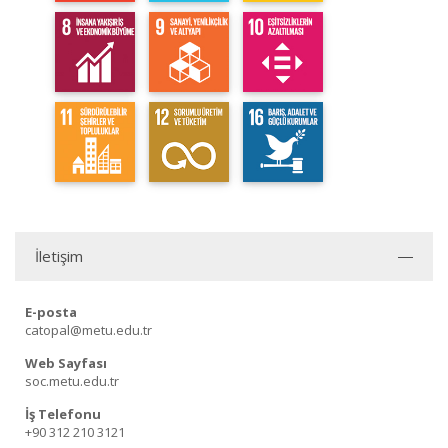
İletişim
E-posta
catopal@metu.edu.tr
Web Sayfası
soc.metu.edu.tr
İş Telefonu
+90 312 210 3121