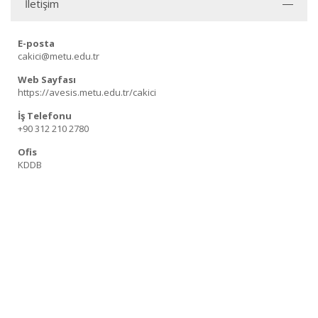
İletişim
E-posta
cakici@metu.edu.tr
Web Sayfası
https://avesis.metu.edu.tr/cakici
İş Telefonu
+90 312 210 2780
Ofis
KDDB