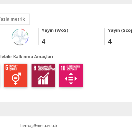
fazla metrik
Yayın (WoS)
Yayın (Sco
4
4
lebilir Kalkınma Amaçları
bernag@metu.edu.tr