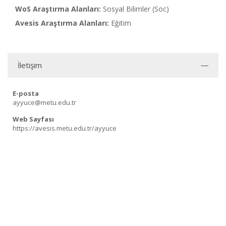
WoS Araştırma Alanları:
Sosyal Bilimler (Soc)
Avesis Araştırma Alanları:
Eğitim
İletişim
E-posta
ayyuce@metu.edu.tr
Web Sayfası
https://avesis.metu.edu.tr/ayyuce