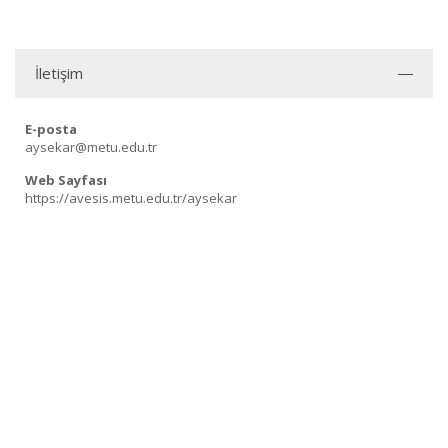
İletişim
E-posta
aysekar@metu.edu.tr
Web Sayfası
https://avesis.metu.edu.tr/aysekar