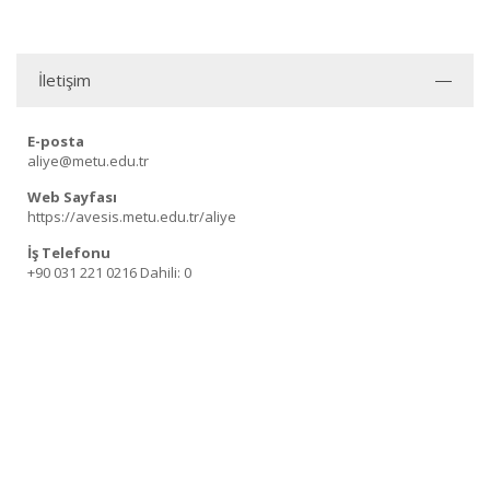
İletişim
E-posta
aliye@metu.edu.tr
Web Sayfası
https://avesis.metu.edu.tr/aliye
İş Telefonu
+90 031 221 0216
Dahili: 0