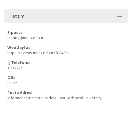
İletişim
E-posta
nisany@metu.edu.tr
Web Sayfası
https://avesis.metu.edu.tr/708438
İş Telefonu
+90 7725
Ofis
B-122
Posta Adresi
Informatics Institute, Middle East Technical University