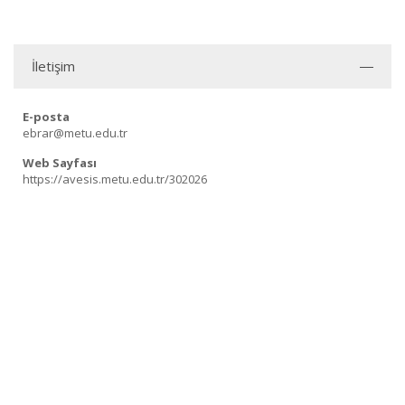
İletişim
E-posta
ebrar@metu.edu.tr
Web Sayfası
https://avesis.metu.edu.tr/302026