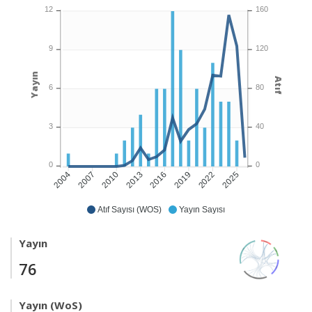
12
160
9
120
Yayın
Atıf
6
80
3
40
0
0
2007
2010
2013
2016
2019
2022
2025
2004
Atıf Sayısı (WOS)
Yayın Sayısı
Yayın
76
Yayın (WoS)