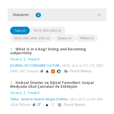
Makaleler
2
Tümü (2)
SCI-E, SSCI, AHCI (1)
SCI-E, SSCI, AHCI, ESCI (1)
Scopus (1)
TRDizin (1)
1.
What is in a bag? Doing and becoming
subjectivity
Özcan Ş. Z.
,
Tonuk D.
JOURNAL OF CONSUMER CULTURE
, cilt.25, sa.2, ss.157-170, 2025
PlumX Metrics
(AHCI, SSCI, Scopus)
2.
Fiziksel Ürünler ve Dijital Temsilleri: Sosyal
Medyada Okul Çantaları ile Etkileşim
Özcan Ş. Z.
,
Tonuk D.
Tykhe : Sanat ve tasarım dergisi (Online)
, cilt.9, sa.17, ss.291-303,
PlumX Metrics
2024 (TRDizin)