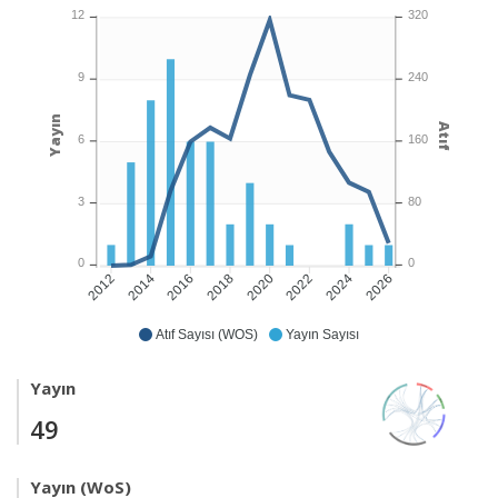
12
320
9
240
Yayın
Atıf
6
160
3
80
0
0
2014
2016
2018
2020
2022
2024
2026
2012
Atıf Sayısı (WOS)
Yayın Sayısı
Yayın
49
Yayın (WoS)