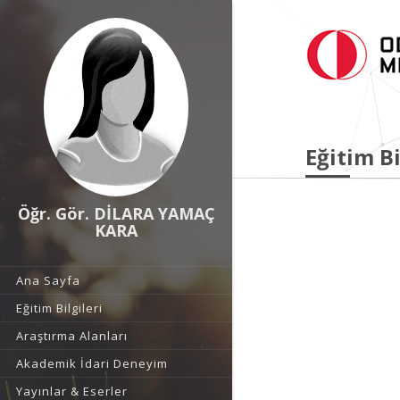
Eğitim Bi
Öğr. Gör. DİLARA YAMAÇ
KARA
Ana Sayfa
Eğitim Bilgileri
Araştırma Alanları
Akademik İdari Deneyim
Yayınlar & Eserler