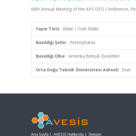
66th Annual Meeting of the APS DFD Conference, Penns
Yayın Türü:
Bildiri / Özet Bildiri
Basıldığı Şehir:
Pennsylvania
Basıldığı Ülke:
Amerika Birleşik Devletleri
Orta Doğu Teknik Üniversitesi Adresli:
Evet
Ana Sayfa
|
AVESİS Hakkında
|
İletişim