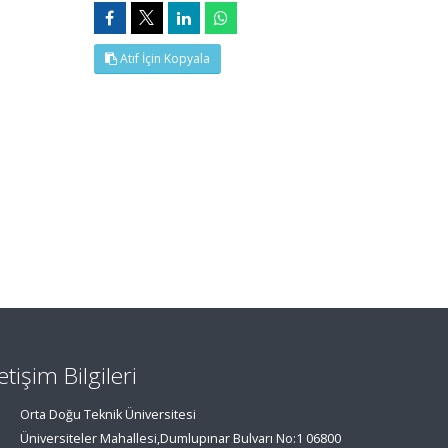
Atıf İçin Kopyala
letişim Bilgileri
Orta Doğu Teknik Üniversitesi
Üniversiteler Mahallesi,Dumlupınar Bulvarı No:1 06800