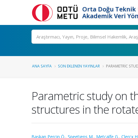
Orta Doğu Teknik 
Akademik Veri Yön
Ara
ANA SAYFA
SON EKLENEN YAYINLAR
PARAMETRIC STUD
Parametric study on th
structures in the rota
Başkan Perçin Ö.
,
Speetjens M.
,
Metcalfe G.
,
Clercx H