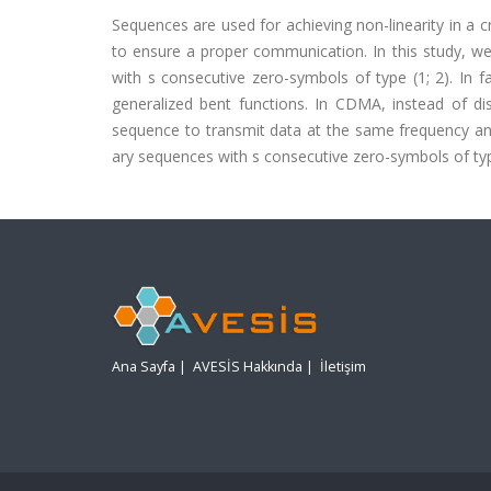
Sequences are used for achieving non-linearity in a
to ensure a proper communication. In this study, w
with s consecutive zero-symbols of type (1; 2). In fa
generalized bent functions. In CDMA, instead of di
sequence to transmit data at the same frequency and
ary sequences with s consecutive zero-symbols of ty
Ana Sayfa
|
AVESİS Hakkında
|
İletişim