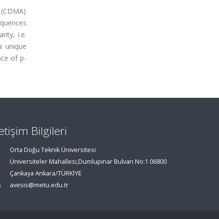
ss (CDMA)
equences
ity, i.e.
a unique
ce of p-
letişim Bilgileri
Orta Doğu Teknik Üniversitesi
Üniversiteler Mahallesi,Dumlupınar Bulvarı No:1 06800
Çankaya Ankara/TÜRKİYE
avesis@metu.edu.tr