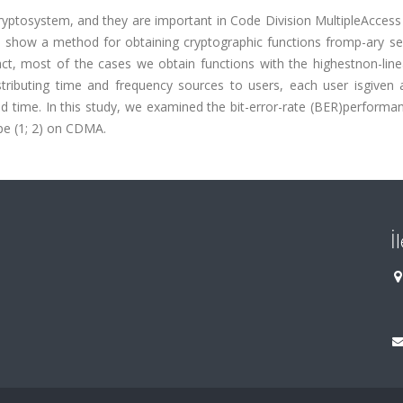
 cryptosystem, and they are important in Code Division MultipleAcce
e show a method for obtaining cryptographic functions fromp-ary s
ct, most of the cases we obtain functions with the highestnon-linear
stributing time and frequency sources to users, each user isgiven 
 time. In this study, we examined the bit-error-rate (BER)performan
pe (1; 2) on CDMA.
İ