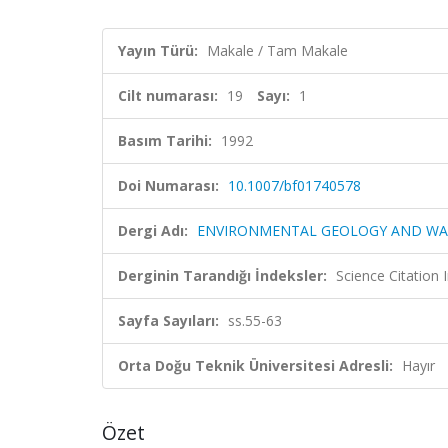
Yayın Türü:
Makale / Tam Makale
Cilt numarası:
19
Sayı:
1
Basım Tarihi:
1992
Doi Numarası:
10.1007/bf01740578
Dergi Adı:
ENVIRONMENTAL GEOLOGY AND WAT
Derginin Tarandığı İndeksler:
Science Citation
Sayfa Sayıları:
ss.55-63
Orta Doğu Teknik Üniversitesi Adresli:
Hayır
Özet