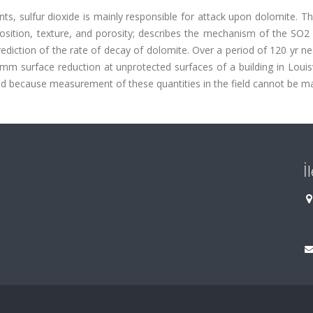
s, sulfur dioxide is mainly responsible for attack upon dolomite. Thi
sition, texture, and porosity; describes the mechanism of the SO2 
diction of the rate of decay of dolomite. Over a period of 120 yr ne
m surface reduction at unprotected surfaces of a building in Louisv
ied because measurement of these quantities in the field cannot be m
İ