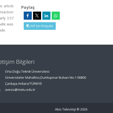
s article
Paylaş
reaction
arly 3.57
ille was
Atıf İçin Kopyala
ade.
letişim Bilgileri
Orta Doğu Teknik Üniversitesi
Üniversiteler Mahallesi,Dumlupınar Bulvarı No:1 06800
Çankaya Ankara/TÜRKİYE
avesis@metu.edu.tr
Abis Teknoloji
© 2026