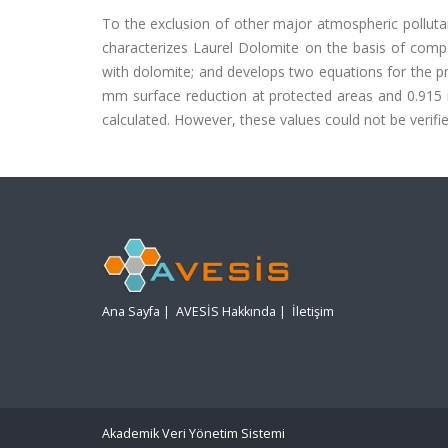
To the exclusion of other major atmospheric pollutant
characterizes Laurel Dolomite on the basis of compo
with dolomite; and develops two equations for the pre
mm surface reduction at protected areas and 0.915 m
calculated. However, these values could not be verif
Ana Sayfa
|
AVESİS Hakkında
|
İletişim
Akademik Veri Yönetim Sistemi