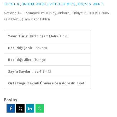
TOPALLI K.
,
ÜNLÜ M.
,
AYDIN ÇİVİ H. Ö.
,
DEMİR Ş.
,
KOÇ S. S.
,
AKIN T.
National URSI Symposium Turkey, Ankara, Türkiye, 6 - 08 Eylül 2006,
ss.413-415, (Tam Metin Bildiri)
Yayın Türü:
Bildiri / Tam Metin Bildiri
Basıldığı Şehir:
Ankara
Basıldığı Ülke:
Türkiye
Sayfa Sayıları:
ss.413-415
Orta Doğu Teknik Üniversitesi Adresli:
Evet
Paylaş