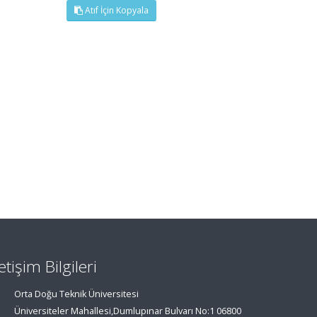
Atıf İçin Kopyala
letişim Bilgileri
Orta Doğu Teknik Üniversitesi
Üniversiteler Mahallesi,Dumlupınar Bulvarı No:1 06800