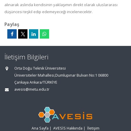
alınarak aslında kendisinin yaklaşımın direkt olarak uluslararası
düşüncesi teşkil edip edemeyeceği incelenecektir.
Paylaş
İletişim Bilgileri
Orta Doğu Teknik Üniversitesi
Üniversiteler Mahallesi,Dumlupınar Bulvarı No:1 06800
Çankaya Ankara/TÜRKİYE
avesis@metu.edu.tr
Ana Sayfa
|
AVESİS Hakkında
|
İletişim