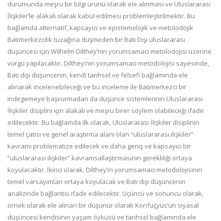
durumunda meşru bir bilgi ürünü olarak ele alınması ve Uluslararası
İlişkiler’le alakalı olarak kabul edilmesi problemleştirilmektir. Bu
bağlamda alternatif, kapsayıcı ve epistemolojik ve metolodojik
Batımerkezcilik tuzağına düşmeden bir Batı Dışı uluslararası
düşüncesi için Wilhelm Dilthey’nin yorumsamacı metolodojisi üzerine
vurgu yapılacaktır. Dilthey’nin yorumsamacı metodolojisi sayesinde,
Batı dışı düşüncenin, kendi tarihsel ve felsefi bağlamında ele
alınarak incelenebileceği ve bu inceleme ile Batımerkezci bir
indirgemeye başvurmadan da düşünce sistemlerinin Uluslararası
İlişkiler disiplini için alakalı ve meşru birer söylem olabileceği ifade
edilecektir. Bu bağlamda ilk olarak, Uluslararası İlişkiler disiplinin
temel çatısı ve genel araştırma alanı olan “uluslararası ilişkiler”
kavramı problematize edilecek ve daha geniş ve kapsayıcı bir
“uluslararası ilişkiler” kavramsallaştırmasının gerekliliği ortaya
koyulacaktır. İkinci olarak, Dilthey’in yorumsamacı metodolojisinin
temel varsayımları ortaya koyulacak ve Batı dışı düşüncenin
analizinde bağlantısı ifade edilecektir. Üçüncü ve sonuncu olarak,
örnek olarak ele alınan bir düşünür olarak Konfuçyüs’ün siyasal
düşüncesi kendisinin yaşam öyküsü ve tarihsel bağlamında ele