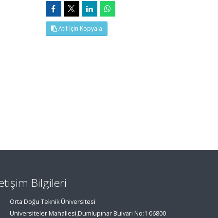
Atıf İçin Kopyala
letişim Bilgileri
Orta Doğu Teknik Üniversitesi
Üniversiteler Mahallesi,Dumlupınar Bulvarı No:1 06800