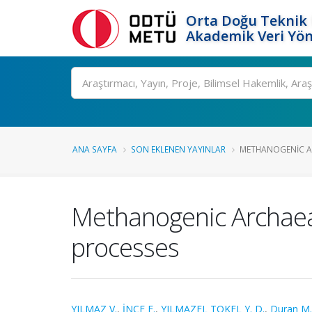
Orta Doğu Teknik 
Akademik Veri Yön
Ara
ANA SAYFA
SON EKLENEN YAYINLAR
METHANOGENIC A
Methanogenic Archaea 
processes
YILMAZ V.
,
İNCE E.
,
YILMAZEL TOKEL Y. D.
,
Duran M.