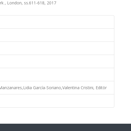
ork , London, ss.611-618, 2017
nzanares,Lidia García-Soriano,Valentina Cristini, Editör