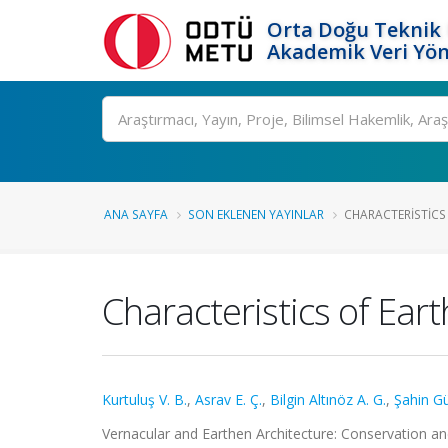
Orta Doğu Teknik 
Akademik Veri Yön
Ara
ANA SAYFA
SON EKLENEN YAYINLAR
CHARACTERISTICS 
Characteristics of Ear
Kurtuluş V. B.
,
Asrav E. Ç.
,
Bilgin Altınöz A. G.
,
Şahin G
Vernacular and Earthen Architecture: Conservation a