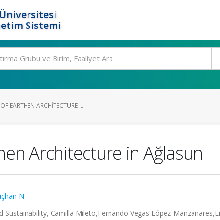
Üniversitesi
etim Sistemi
OF EARTHEN ARCHITECTURE ...
then Architecture in Ağlasun
üçhan N.
nd Sustainability, Camilla Mileto,Fernando Vegas López-Manzanares,Li