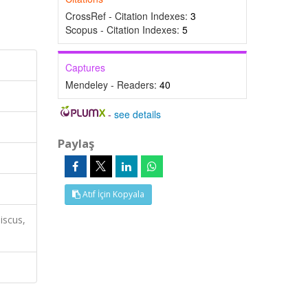
CrossRef - Citation Indexes:
3
Scopus - Citation Indexes:
5
Captures
Mendeley - Readers:
40
-
see details
Paylaş
Atıf İçin Kopyala
iscus,