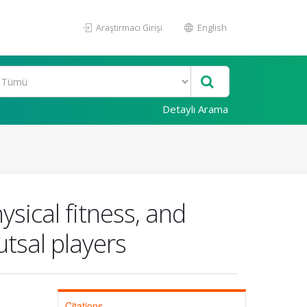
Araştırmacı Girişi
English
Detaylı Arama
sical fitness, and
utsal players
Citations