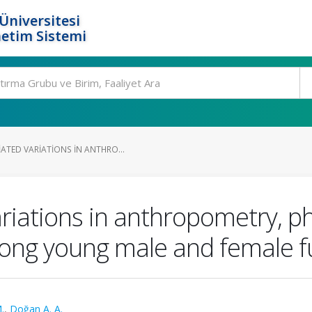
Üniversitesi
etim Sistemi
ATED VARIATIONS IN ANTHRO...
riations in anthropometry, phy
among young male and female f
.
,
Doğan A. A.