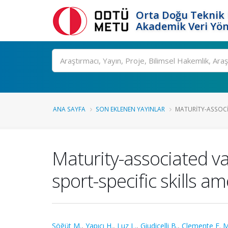
Orta Doğu Teknik 
Akademik Veri Yön
Ara
ANA SAYFA
SON EKLENEN YAYINLAR
MATURITY-ASSOCI
Maturity-associated va
sport-specific skills 
Söğüt M.
,
Yapıcı H.
,
Luz L.
,
Giudicelli B.
,
Clemente F. M