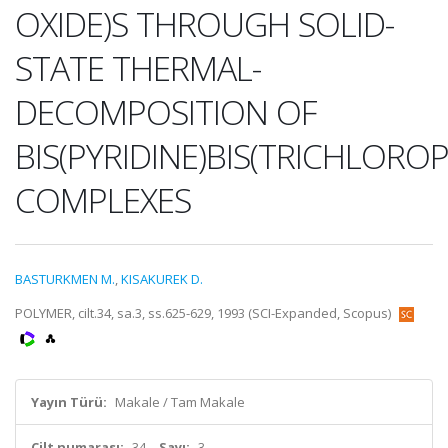
OXIDE)S THROUGH SOLID-
STATE THERMAL-
DECOMPOSITION OF
BIS(PYRIDINE)BIS(TRICHLORO
COMPLEXES
BASTURKMEN M.
,
KISAKUREK D.
POLYMER, cilt.34, sa.3, ss.625-629, 1993 (SCI-Expanded, Scopus)
Yayın Türü:
Makale / Tam Makale
Cilt numarası:
34
Sayı:
3