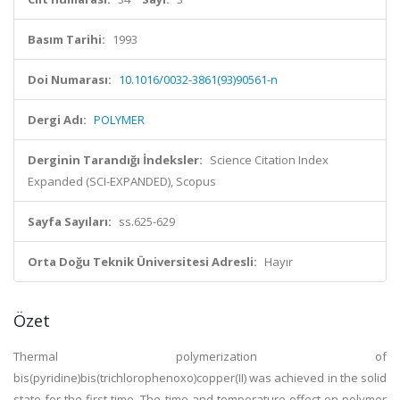
Basım Tarihi:
1993
Doi Numarası:
10.1016/0032-3861(93)90561-n
Dergi Adı:
POLYMER
Derginin Tarandığı İndeksler:
Science Citation Index
Expanded (SCI-EXPANDED), Scopus
Sayfa Sayıları:
ss.625-629
Orta Doğu Teknik Üniversitesi Adresli:
Hayır
Özet
Thermal polymerization of
bis(pyridine)bis(trichlorophenoxo)copper(II) was achieved in the solid
state for the first time. The time and temperature effect on polymer