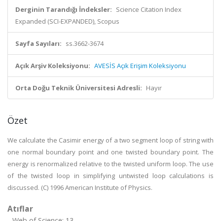
Derginin Tarandığı İndeksler:
Science Citation Index
Expanded (SCI-EXPANDED), Scopus
Sayfa Sayıları:
ss.3662-3674
Açık Arşiv Koleksiyonu:
AVESİS Açık Erişim Koleksiyonu
Orta Doğu Teknik Üniversitesi Adresli:
Hayır
Özet
We calculate the Casimir energy of a two segment loop of string with
one normal boundary point and one twisted boundary point. The
energy is renormalized relative to the twisted uniform loop. The use
of the twisted loop in simplifying untwisted loop calculations is
discussed. (C) 1996 American Institute of Physics.
Atıflar
Web of Science: 13