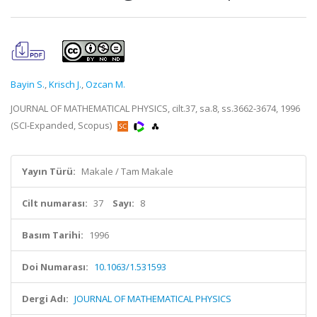
Bayin S.
,
Krisch J.
,
Ozcan M.
JOURNAL OF MATHEMATICAL PHYSICS, cilt.37, sa.8, ss.3662-3674, 1996
(SCI-Expanded, Scopus)
Yayın Türü:
Makale / Tam Makale
Cilt numarası:
37
Sayı:
8
Basım Tarihi:
1996
Doi Numarası:
10.1063/1.531593
Dergi Adı:
JOURNAL OF MATHEMATICAL PHYSICS