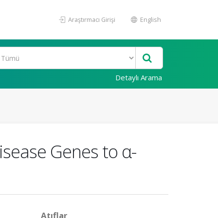
Araştırmacı Girişi
English
Detaylı Arama
sease Genes to α-
Atıflar