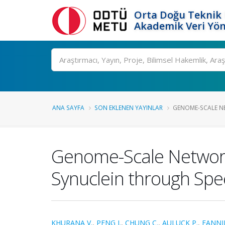
Orta Doğu Teknik 
Akademik Veri Yön
Ara
ANA SAYFA
SON EKLENEN YAYINLAR
GENOME-SCALE NE
Genome-Scale Network
Synuclein through Spe
KHURANA V.
,
PENG J.
,
CHUNG C.
,
AULUCK P.
,
FANNI