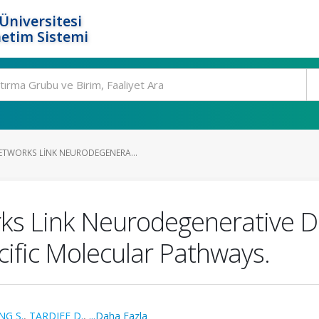
Üniversitesi
etim Sistemi
TWORKS LINK NEURODEGENERA...
s Link Neurodegenerative Di
cific Molecular Pathways.
NG S.
,
TARDIFF D.
,
...Daha Fazla