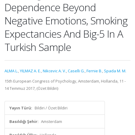
Dependence Beyond
Negative Emotions, Smoking
Expectancies And Big-5 In A
Turkish Sample
ALMA L.
,
YILMAZ A. E.
,
Nikcevic A. V.
,
Caselli G.
,
Fernie B.
,
Spada M. M.
15th European Congress of Psychology, Amsterdam, Hollanda, 11 -
14 Temmuz 2017, (Özet Bildiri)
Yayın Türü:
Bildiri / Özet Bildiri
Basıldığı Şehir:
Amsterdam