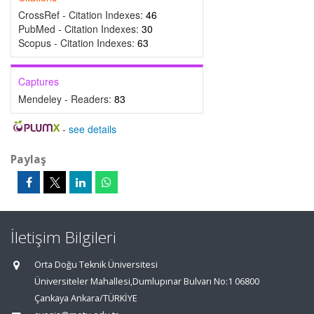
CrossRef - Citation Indexes:
46
PubMed - Citation Indexes:
30
Scopus - Citation Indexes:
63
Captures
Mendeley - Readers:
83
-
see details
Paylaş
İletişim Bilgileri
Orta Doğu Teknik Üniversitesi
Üniversiteler Mahallesi,Dumlupınar Bulvarı No:1 06800
Çankaya Ankara/TÜRKİYE