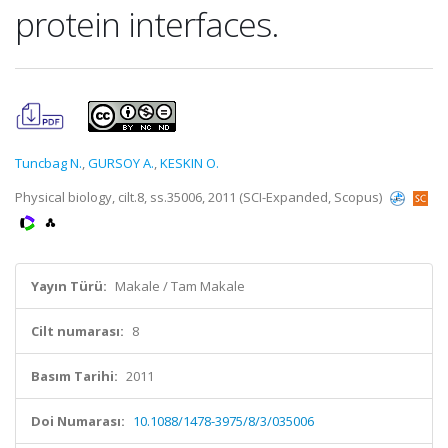
protein interfaces.
Tuncbag N.
,
GURSOY A.
,
KESKIN O.
Physical biology, cilt.8, ss.35006, 2011 (SCI-Expanded, Scopus)
Yayın Türü:
Makale / Tam Makale
Cilt numarası:
8
Basım Tarihi:
2011
Doi Numarası:
10.1088/1478-3975/8/3/035006