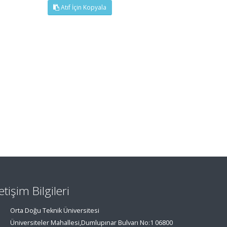
Atıf İçin Kopyala
letişim Bilgileri
Orta Doğu Teknik Üniversitesi
Üniversiteler Mahallesi,Dumlupınar Bulvarı No:1 06800