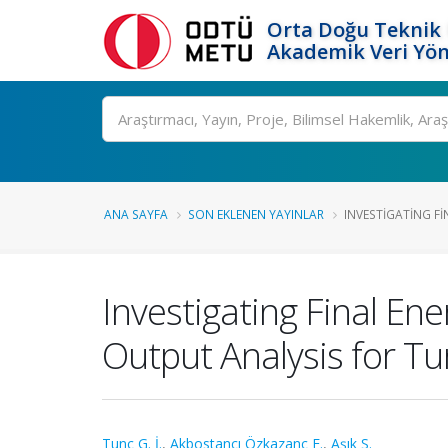
Orta Doğu Teknik 
Akademik Veri Yön
Ara
ANA SAYFA
SON EKLENEN YAYINLAR
INVESTIGATING FI
Investigating Final En
Output Analysis for Tu
Tunç G. İ.
,
Akbostancı Özkazanç E.
,
Aşık S.