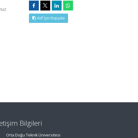
muz
Atıf İçin Kopyala
letişim Bilgileri
Orta Doğu Teknik Üniversitesi