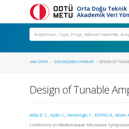
Orta Doğu Teknik 
Akademik Veri Yön
Ara
ANA SAYFA
SON EKLENEN YAYINLAR
DESIGN OF TUNABL
Design of Tunable Ampl
Atilla D. C.
,
Aydin C.
,
Nesimoglu T.
,
KÖPRÜ R.
,
Aksen 
Conference on Mediterranean Microwave Symposium (M