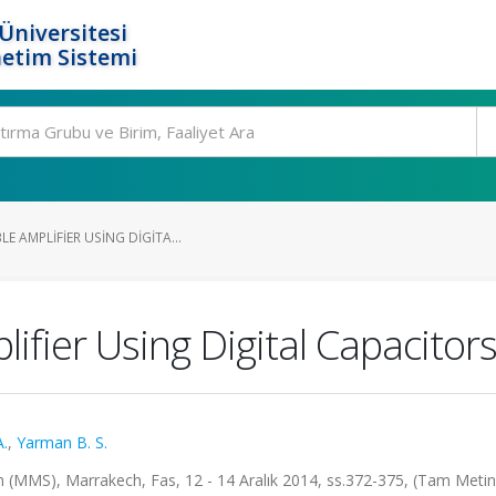
Üniversitesi
etim Sistemi
E AMPLIFIER USING DIGITA...
ifier Using Digital Capacitor
A.
,
Yarman B. S.
MS), Marrakech, Fas, 12 - 14 Aralık 2014, ss.372-375, (Tam Metin B