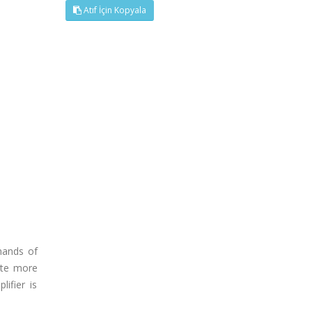
Atıf İçin Kopyala
mands of
ate more
ifier is
.