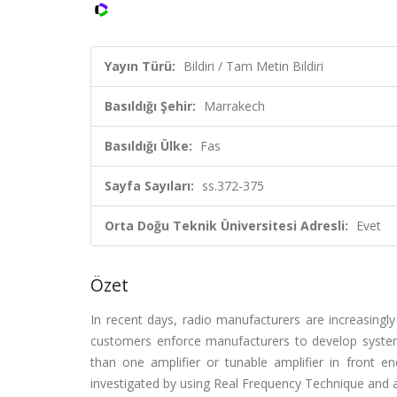
Yayın Türü:
Bildiri / Tam Metin Bildiri
Basıldığı Şehir:
Marrakech
Basıldığı Ülke:
Fas
Sayfa Sayıları:
ss.372-375
Orta Doğu Teknik Üniversitesi Adresli:
Evet
Özet
In recent days, radio manufacturers are increasingl
customers enforce manufacturers to develop syste
than one amplifier or tunable amplifier in front e
investigated by using Real Frequency Technique and ag