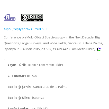
Aliş S.
,
Yeşilyaprak C.
,
Yerli S. K.
Conference on Multi-Object Spectroscopy in the Next Decade: Big
Questions, Large Surveys, and Wide Fields, Santa Cruz de la Palma,
İspanya, 2 - 06 Mart 2015, cilt.507, ss.439-442, (Tam Metin Bildiri)
Yayın Türü:
Bildiri / Tam Metin Bildiri
Cilt numarası:
507
Basıldığı Şehir:
Santa Cruz de la Palma
Basıldığı Ülke:
İspanya
Sayfa Sayıları:
ss.439-442