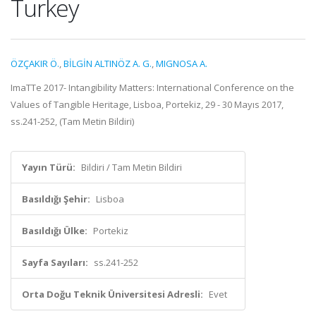
Turkey
ÖZÇAKIR Ö.
,
BİLGİN ALTINÖZ A. G.
,
MIGNOSA A.
ImaTTe 2017- Intangibility Matters: International Conference on the
Values of Tangible Heritage, Lisboa, Portekiz, 29 - 30 Mayıs 2017,
ss.241-252, (Tam Metin Bildiri)
Yayın Türü:
Bildiri / Tam Metin Bildiri
Basıldığı Şehir:
Lisboa
Basıldığı Ülke:
Portekiz
Sayfa Sayıları:
ss.241-252
Orta Doğu Teknik Üniversitesi Adresli:
Evet