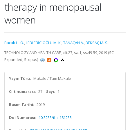
therapy in menopausal
women
Bacak H. Ö.
,
LEBLEBİCİOĞLU M. K.
,
TANAÇAN A.
,
BEKSAÇ M. S.
TECHNOLOGY AND HEALTH CARE, cilt.27, sa.1, ss.49-59, 2019 (SCI-
Expanded, Scopus)
Yayın Türü:
Makale / Tam Makale
Cilt numarası:
27
Sayı:
1
Basım Tarihi:
2019
Doi Numarası:
10.3233/thc-181235