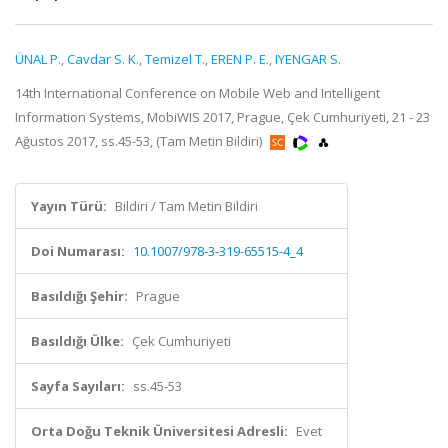
ÜNAL P.
,
Cavdar S. K.
,
Temizel T.
,
EREN P. E.
,
IYENGAR S.
14th International Conference on Mobile Web and Intelligent
Information Systems, MobiWIS 2017, Prague, Çek Cumhuriyeti, 21 - 23
Ağustos 2017, ss.45-53, (Tam Metin Bildiri)
Yayın Türü:
Bildiri / Tam Metin Bildiri
Doi Numarası:
10.1007/978-3-319-65515-4_4
Basıldığı Şehir:
Prague
Basıldığı Ülke:
Çek Cumhuriyeti
Sayfa Sayıları:
ss.45-53
Orta Doğu Teknik Üniversitesi Adresli:
Evet