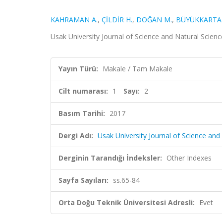
KAHRAMAN A.
,
ÇİLDİR H.
,
DOĞAN M.
,
BÜYÜKKARTAL
Usak University Journal of Science and Natural Science
Yayın Türü:
Makale / Tam Makale
Cilt numarası:
1
Sayı:
2
Basım Tarihi:
2017
Dergi Adı:
Usak University Journal of Science and
Derginin Tarandığı İndeksler:
Other Indexes
Sayfa Sayıları:
ss.65-84
Orta Doğu Teknik Üniversitesi Adresli:
Evet