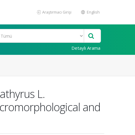
Araştırmacı Girişi
English
Detaylı Arama
athyrus L.
icromorphological and