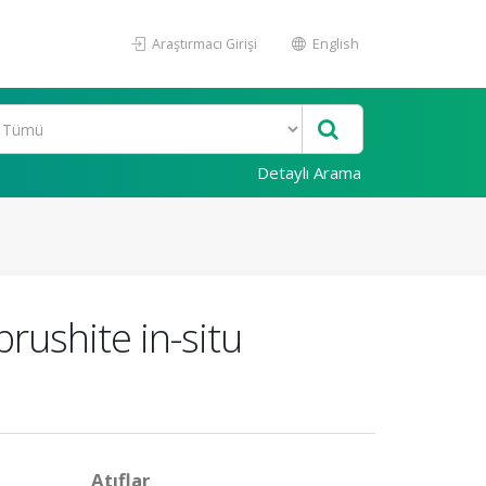
Araştırmacı Girişi
English
Detaylı Arama
brushite in-situ
Atıflar