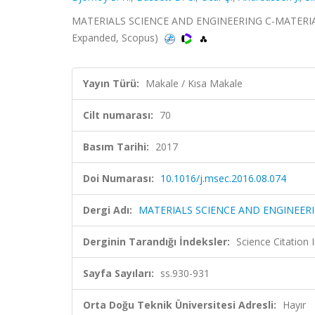
MATERIALS SCIENCE AND ENGINEERING C-MATERIALS 
Expanded, Scopus)
Yayın Türü:
Makale / Kısa Makale
Cilt numarası:
70
Basım Tarihi:
2017
Doi Numarası:
10.1016/j.msec.2016.08.074
Dergi Adı:
MATERIALS SCIENCE AND ENGINEERI
Derginin Tarandığı İndeksler:
Science Citation
Sayfa Sayıları:
ss.930-931
Orta Doğu Teknik Üniversitesi Adresli:
Hayır