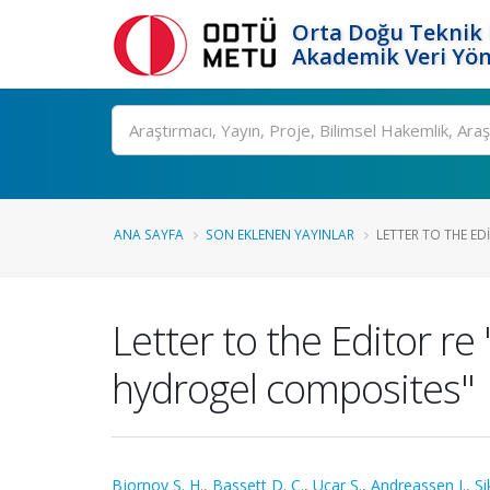
Orta Doğu Teknik 
Akademik Veri Yön
Ara
ANA SAYFA
SON EKLENEN YAYINLAR
LETTER TO THE ED
Letter to the Editor re
hydrogel composites"
Bjornoy S. H.
,
Bassett D. C.
,
Ucar Ş.
,
Andreassen J.
,
Si