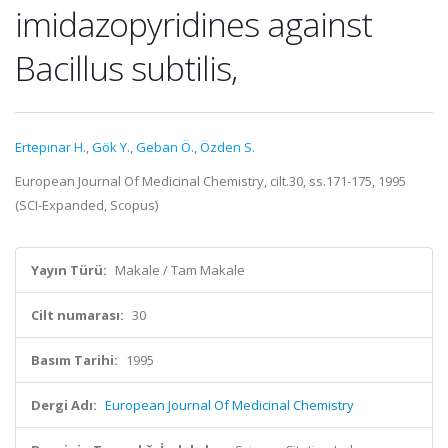
imidazopyridines against
Bacillus subtilis,
Ertepınar H.
,
Gök Y.
,
Geban Ö.
,
Özden S.
European Journal Of Medicinal Chemistry, cilt.30, ss.171-175, 1995
(SCI-Expanded, Scopus)
Yayın Türü:
Makale / Tam Makale
Cilt numarası:
30
Basım Tarihi:
1995
Dergi Adı:
European Journal Of Medicinal Chemistry