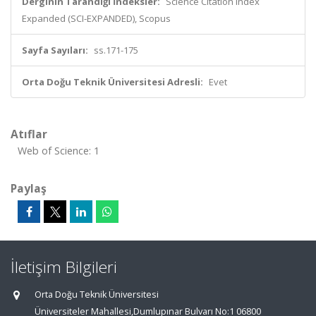
Derginin Tarandığı İndeksler:
Science Citation Index
Expanded (SCI-EXPANDED), Scopus
Sayfa Sayıları:
ss.171-175
Orta Doğu Teknik Üniversitesi Adresli:
Evet
Atıflar
Web of Science: 1
Paylaş
İletişim Bilgileri
Orta Doğu Teknik Üniversitesi
Üniversiteler Mahallesi,Dumlupınar Bulvarı No:1 06800