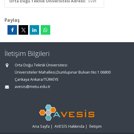
Orta Doğu Teknik Üniversitesi Adresli:
Evet
Paylaş
İletişim Bilgileri
Orta Doğu Teknik Üniversitesi
Üniversiteler Mahallesi,Dumlupınar Bulvarı No:1 06800
Çankaya Ankara/TÜRKİYE
avesis@metu.edu.tr
Ana Sayfa
|
AVESİS Hakkında
|
İletişim