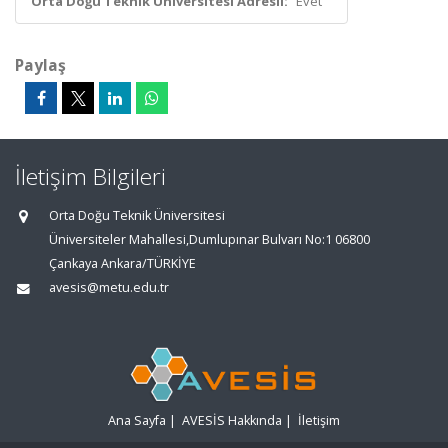
Orta Doğu Teknik Üniversitesi Adresli:
Evet
Paylaş
İletişim Bilgileri
Orta Doğu Teknik Üniversitesi
Üniversiteler Mahallesi,Dumlupınar Bulvarı No:1 06800
Çankaya Ankara/TÜRKİYE
avesis@metu.edu.tr
Ana Sayfa
|
AVESİS Hakkında
|
İletişim