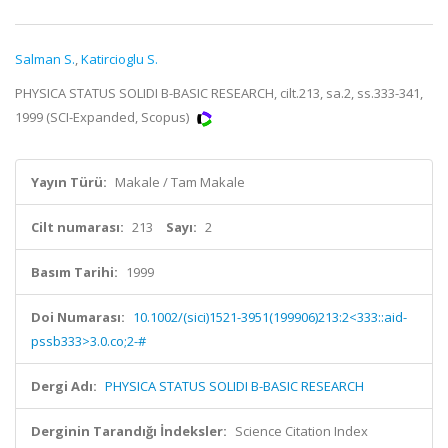
Salman S.
,
Katircioglu S.
PHYSICA STATUS SOLIDI B-BASIC RESEARCH, cilt.213, sa.2, ss.333-341,
1999 (SCI-Expanded, Scopus)
Yayın Türü:
Makale / Tam Makale
Cilt numarası:
213
Sayı:
2
Basım Tarihi:
1999
Doi Numarası:
10.1002/(sici)1521-3951(199906)213:2<333::aid-
pssb333>3.0.co;2-#
Dergi Adı:
PHYSICA STATUS SOLIDI B-BASIC RESEARCH
Derginin Tarandığı İndeksler:
Science Citation Index